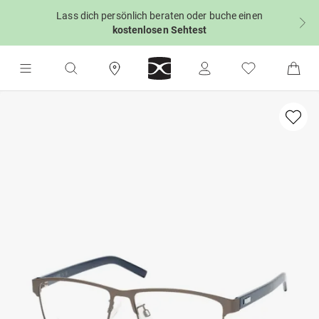
Lass dich persönlich beraten oder buche einen
kostenlosen Sehtest