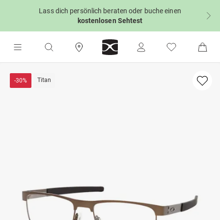
Lass dich persönlich beraten oder buche einen
kostenlosen Sehtest
Titan
-30%