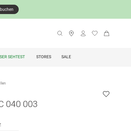
 buchen
SER SEHTEST
STORES
SALE
illen
 040 003
z