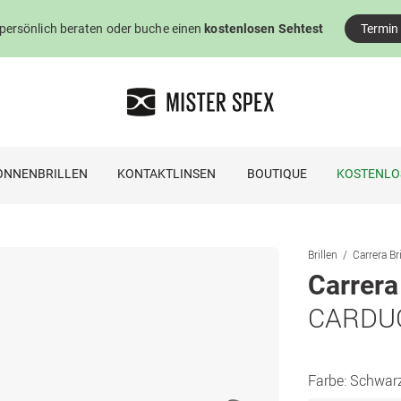
 persönlich beraten oder buche einen
kostenlosen Sehtest
Termin
ONNENBRILLEN
KONTAKTLINSEN
BOUTIQUE
KOSTENLO
Brillen
Carrera Br
Carrera
CARDUC
Farbe:
Schwar