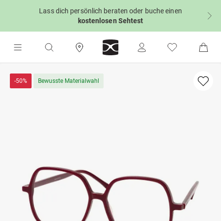
Lass dich persönlich beraten oder buche einen
kostenlosen Sehtest
-50%
Bewusste Materialwahl