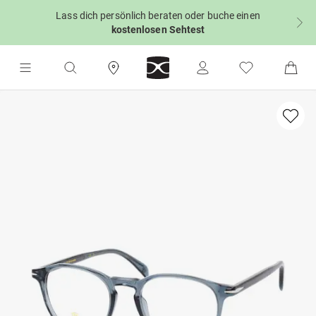
Lass dich persönlich beraten oder buche einen
kostenlosen Sehtest