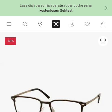
Lass dich persönlich beraten oder buche einen
kostenlosen Sehtest
-40%