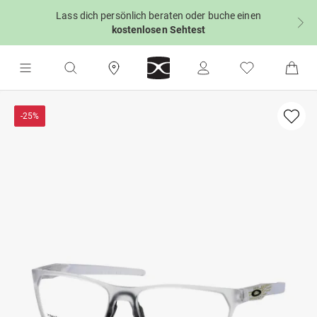
Lass dich persönlich beraten oder buche einen
kostenlosen Sehtest
-25%