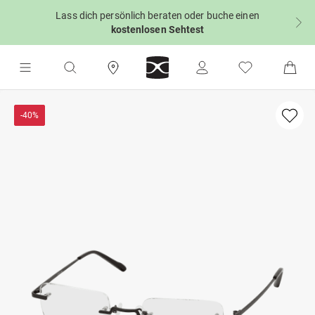
Lass dich persönlich beraten oder buche einen
kostenlosen Sehtest
-40%