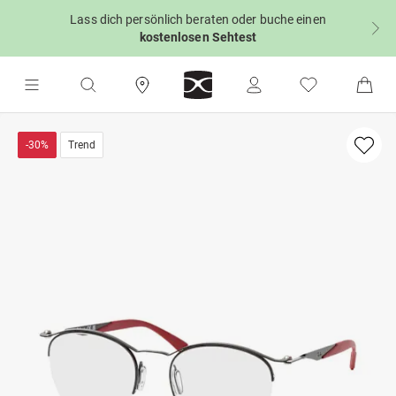
Lass dich persönlich beraten oder buche einen
kostenlosen Sehtest
-30%
Trend