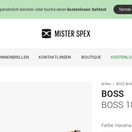
 persönlich beraten oder buche einen
kostenlosen Sehtest
Termin
ONNENBRILLEN
KONTAKTLINSEN
BOUTIQUE
KOSTENLO
Brillen
BOSS Bril
BOSS
BOSS 1
Farbe:
Havana