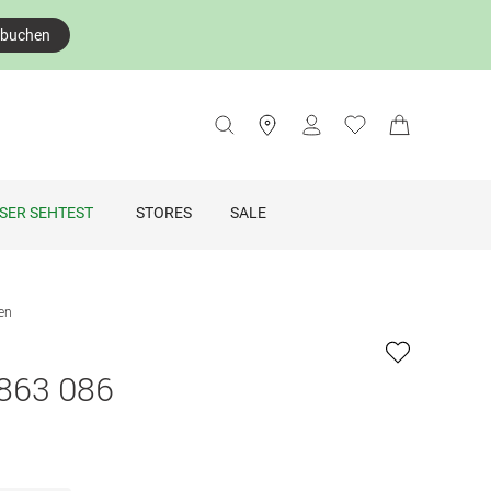
 buchen
SER SEHTEST
STORES
SALE
len
863 086