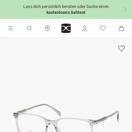
Lass dich persönlich beraten oder buche einen
kostenlosen Sehtest