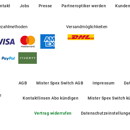
ntakt
Jobs
Presse
Partneroptiker werden
Kunden
ezahlmethoden
Versandmöglichkeiten
AGB
Mister Spex Switch AGB
Impressum
Da
e
Kontaktlinsen Abo kündigen
Mister Spex Switch k
Vertrag widerrufen
Datenschutzeinstellung
RX 3767V 2