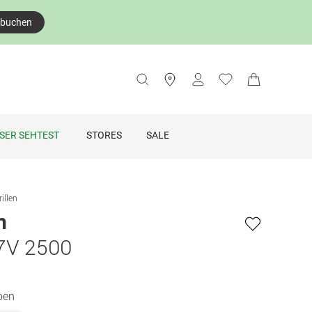
 buchen
SER SEHTEST
STORES
SALE
illen
n
7V 2500
ben