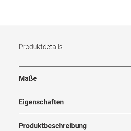
Produktdetails
Maße
Stegbreite
:
18
mm
Eigenschaften
Marke
:
Ray-Ban
Rah
Produktbeschreibung