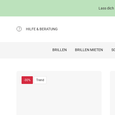
Lass dich
HILFE & BERATUNG
BRILLEN
BRILLEN MIETEN
S
-30%
Trend