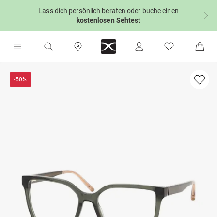
Lass dich persönlich beraten oder buche einen
kostenlosen Sehtest
-50%