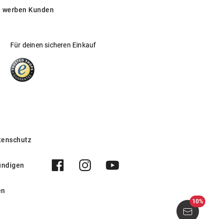
 werben Kunden
ycelbar oder industriell kompostierbar sein.
r, ressourcenschonender Lösungen.
Für deinen sicheren Einkauf
ertifikate unserer Lieferanten belegt:
tenschutz
ündigen
en
10%
248 5017