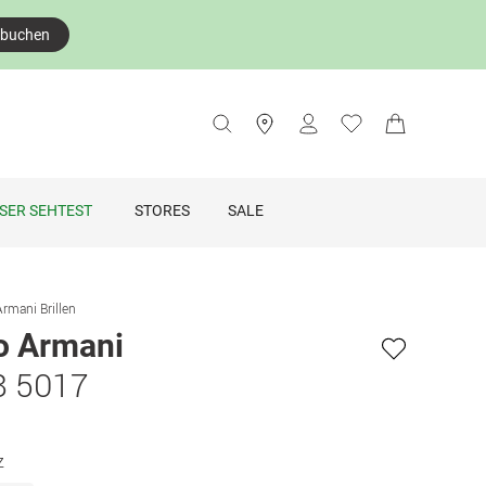
 buchen
SER SEHTEST
STORES
SALE
rmani Brillen
o Armani
8 5017
z