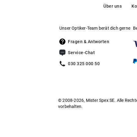
Über uns
Ko
Bio basierte Kunststoffe können – abhängig 
Damit leisten sie einen Beitrag zu einer na
Unser Optiker-Team berät dich gerne
B
Die Herkunft des biobasierten Anteils und d
Fragen & Antworten
– Bestimmung des biobasier
ASTM D6866
Service-Chat
030 325 000 50
– Verifizierter biobasierter A
EN 16785 1
Environmental Claim Validation
© 2008-2026, Mister Spex SE. Alle Recht
– Rückverfolgbarkei
ISCC PLUS Zertifikat
vorbehalten.
Das Vorderteil dieser Fassung besteht aus
6