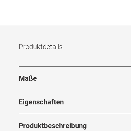
Produktdetails
Maße
Stegbreite
:
16
mm
Eigenschaften
Marke
:
Emporio Armani
Produktbeschreibung