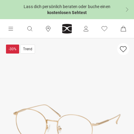
Lass dich persönlich beraten oder buche einen
kostenlosen Sehtest
-30%
Trend