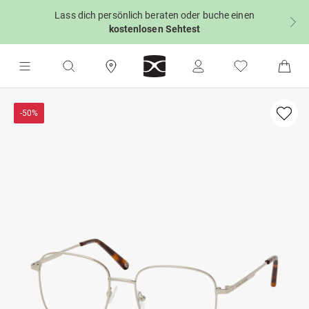
Lass dich persönlich beraten oder buche einen
kostenlosen Sehtest
-50%