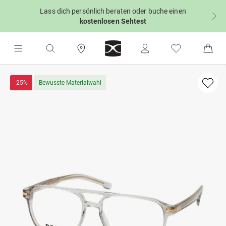
Lass dich persönlich beraten oder buche einen
kostenlosen Sehtest
-25%
Bewusste Materialwahl