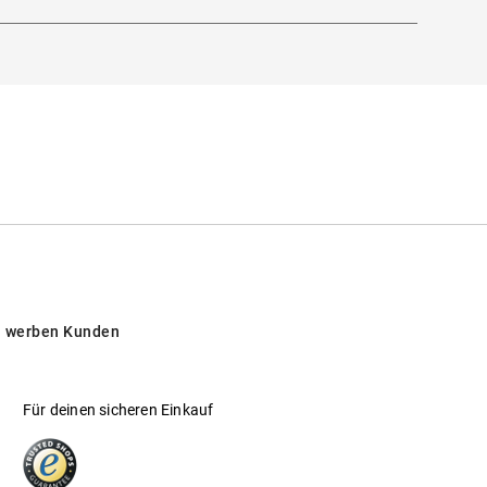
Sicht. Daneben bieten wir auch
.
Hier findest du unsere Glas-Optionen im
 werben Kunden
Für deinen sicheren Einkauf