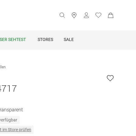
SER SEHTEST
STORES
SALE
llen
4717
Transparent
 verfügbar
t im Store prüfen