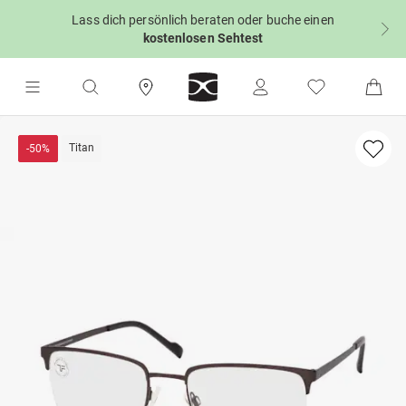
Lass dich persönlich beraten oder buche einen
kostenlosen Sehtest
Titan
-50%