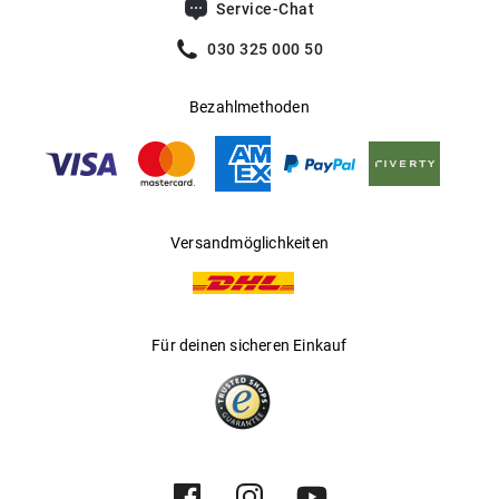
Service-Chat
Vollrandfassung in runder Form für eine moderne
030 325 000 50
Optik
Rahmen aus hochwertigem, leichtem Kunststoff
Bezahlmethoden
Höchster Tragekomfort dank vorgeformter
Nasenauflage
Mehr über
erfahren Sie
.
Dolce&Gabbana
hier
Versandmöglichkeiten
Für deinen sicheren Einkauf