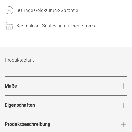
30 Tage Geld-zurück-Garantie
Kostenloser Sehtest in unseren Stores
Produktdetails
Maße
Stegbreite
:
20
mm
Glashö
Eigenschaften
Marke
:
Dolce&Gabbana
Produktbeschreibung