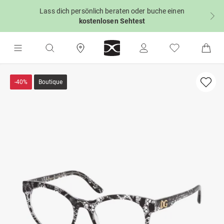
Lass dich persönlich beraten oder buche einen
kostenlosen Sehtest
-40%
Boutique