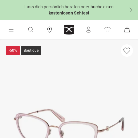
Lass dich persönlich beraten oder buche einen
kostenlosen Sehtest
-50%
Boutique