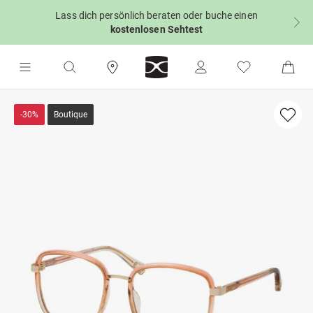
Lass dich persönlich beraten oder buche einen
kostenlosen Sehtest
-30%
Boutique