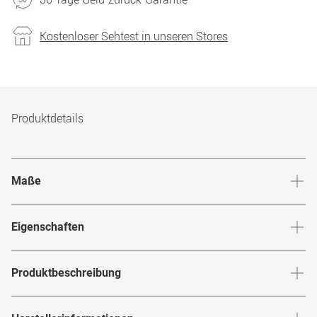
Kostenloser Sehtest in unseren Stores
Produktdetails
Maße
Stegbreite
:
17
mm
Glashö
Eigenschaften
Marke
:
Tom Ford
Produktbeschreibung
Produktnummer
:
6848948
Mit der
Brille von
bringst du
FT 5806-B 057
Tom Ford