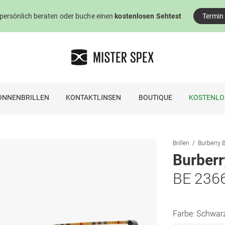
 persönlich beraten oder buche einen
kostenlosen Sehtest
Termin
ONNENBRILLEN
KONTAKTLINSEN
BOUTIQUE
KOSTENLO
Brillen
Burberry B
Burberr
BE 236
Farbe:
Schwar