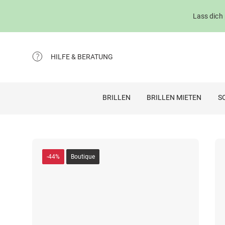
Lass dich
HILFE & BERATUNG
BRILLEN
BRILLEN MIETEN
S
-44%
Boutique