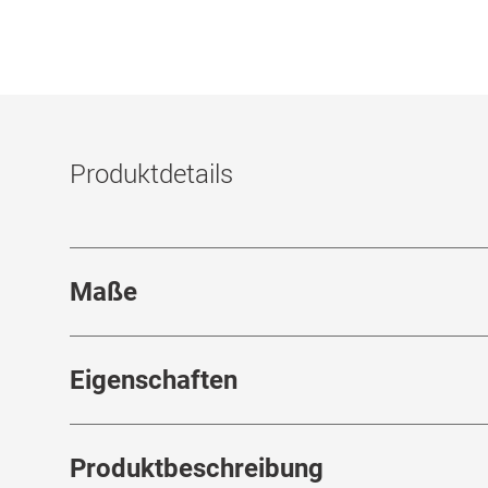
Produktdetails
Maße
Stegbreite
:
19
mm
Eigenschaften
Marke
:
Burberry
Produktbeschreibung