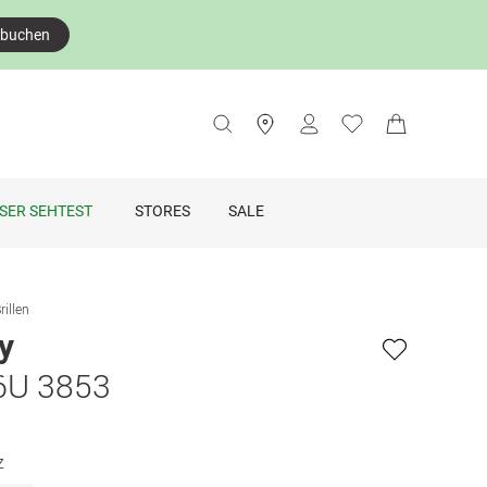
 buchen
SER SEHTEST
STORES
SALE
rillen
y
6U 3853
z