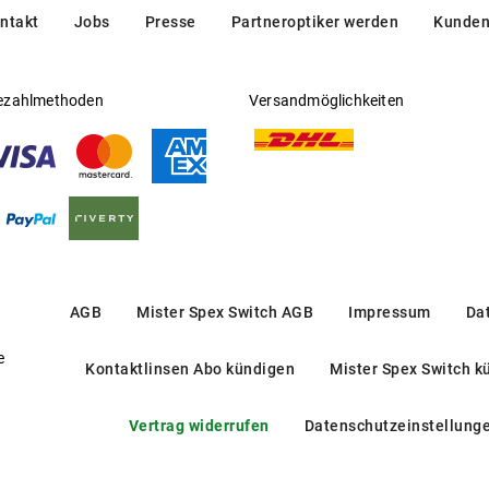
ntakt
Jobs
Presse
Partneroptiker werden
Kunden
ezahlmethoden
Versandmöglichkeiten
AGB
Mister Spex Switch AGB
Impressum
Da
e
Kontaktlinsen Abo kündigen
Mister Spex Switch k
Vertrag widerrufen
Datenschutzeinstellung
BE 2366U 3