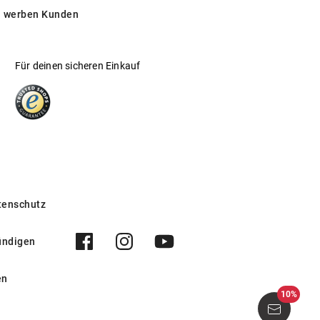
 werben Kunden
Für deinen sicheren Einkauf
tenschutz
ündigen
en
10%
853