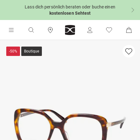
Lass dich persönlich beraten oder buche einen
kostenlosen Sehtest
-50%
Boutique