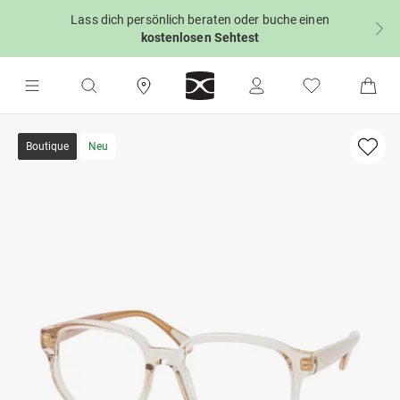
Lass dich persönlich beraten oder buche einen
kostenlosen Sehtest
Boutique
Neu