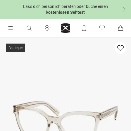
Lass dich persönlich beraten oder buche einen
kostenlosen Sehtest
Boutique