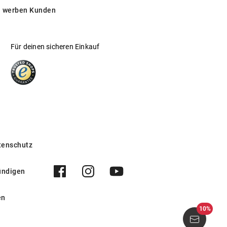
 werben Kunden
und Zertifizierungen unserer Lieferanten
Für deinen sicheren Einkauf
tenschutz
ündigen
en
celtem Kunststoff.
10%
 001