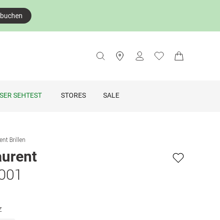
 buchen
SER SEHTEST
STORES
SALE
ent Brillen
aurent
 001
z