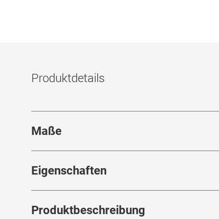
Produktdetails
Maße
Stegbreite
:
18
mm
Eigenschaften
Marke
:
Saint Laurent
Produktbeschreibung