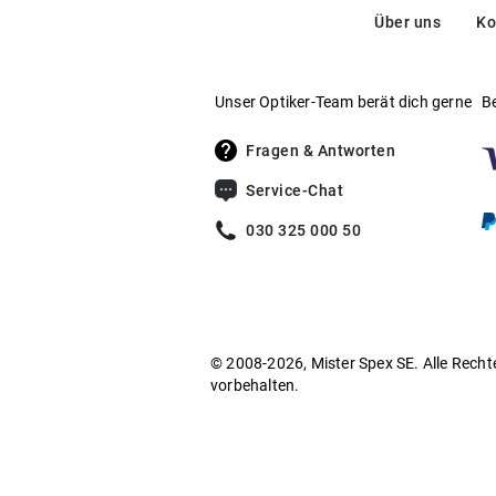
Über uns
Ko
Die Rückverfolgbarkeit der eingesetzten recy
bestätigt:
Unser Optiker-Team berät dich gerne
B
(recycelt) – Nachweis recycelter Ma
ISCC
Fragen & Antworten
Service-Chat
ASTM D6866 – Bestimmung des biobasier
030 325 000 50
FSC (für bio basierte Zellulosekompone
Environmental Claim Validation
© 2008-2026, Mister Spex SE. Alle Recht
vorbehalten.
Vorderteil und Bügel dieser Fassung besteh