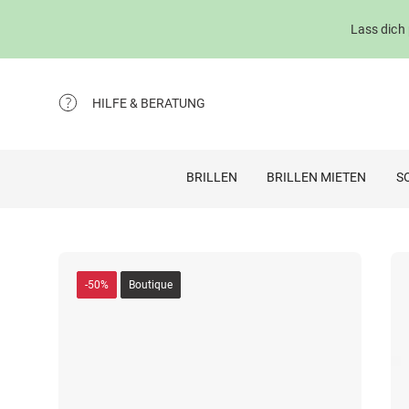
Lass dich
HILFE & BERATUNG
BRILLEN
BRILLEN MIETEN
S
-50%
Boutique