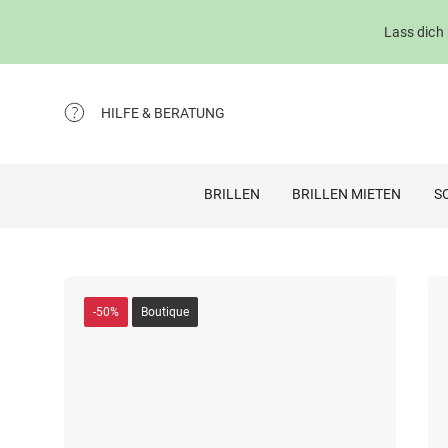
Lass dich
HILFE & BERATUNG
BRILLEN
BRILLEN MIETEN
S
-50%
Boutique