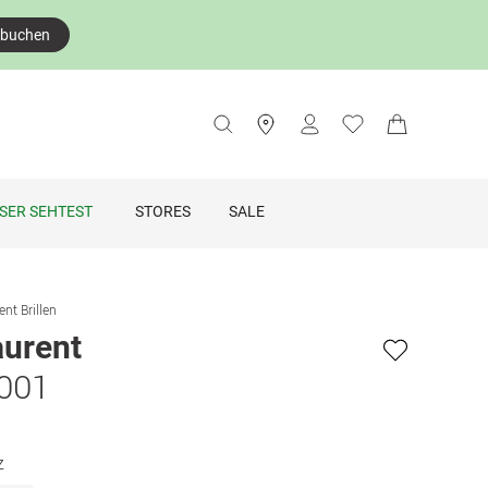
 buchen
SER SEHTEST
STORES
SALE
ent Brillen
aurent
 001
z