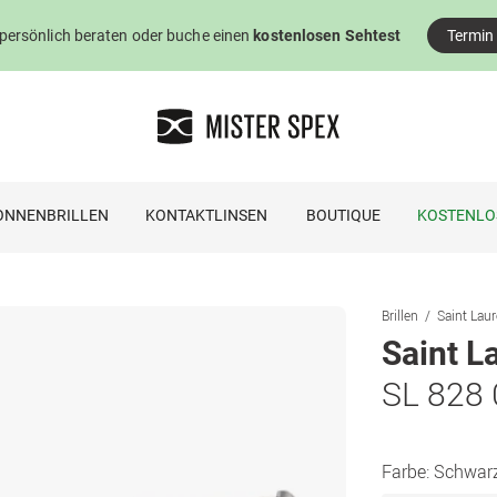
 persönlich beraten oder buche einen
kostenlosen Sehtest
Termin
ONNENBRILLEN
KONTAKTLINSEN
BOUTIQUE
KOSTENLO
Brillen
Saint Laur
Saint L
SL 828
Farbe:
Schwar