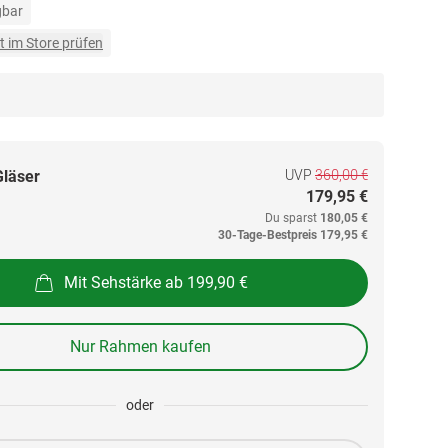
gbar
t im Store prüfen
UVP
360,00 €
Gläser
179,95 €
Du sparst
180,05 €
30-Tage-Bestpreis
179,95 €
Mit Sehstärke ab 199,90 €
Nur Rahmen kaufen
oder