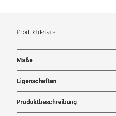
Produktdetails
Maße
Stegbreite
:
18
mm
Eigenschaften
Marke
:
Giorgio Armani
Produktbeschreibung
Produktnummer
:
7162717