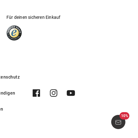
Für deinen sicheren Einkauf
tenschutz
ündigen
en
10%
57U 6073