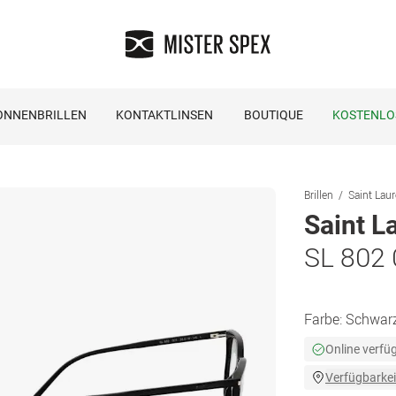
ONNENBRILLEN
KONTAKTLINSEN
BOUTIQUE
KOSTENLO
Brillen
Saint Laur
Saint L
SL 802
Farbe:
Schwar
Online verfü
Verfügbarkei