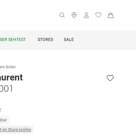
SER SEHTEST
STORES
SALE
ent Brillen
aurent
 001
z
gbar
t im Store prüfen