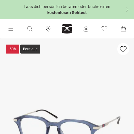
Lass dich persönlich beraten oder buche einen
kostenlosen Sehtest
-50%
Boutique