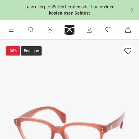
Lass dich persönlich beraten oder buche einen
kostenlosen Sehtest
-38%
Boutique