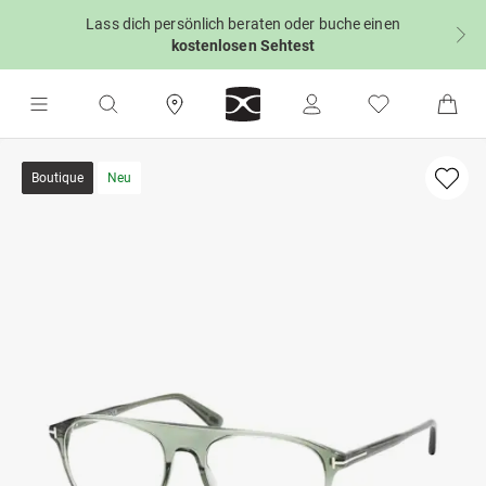
Lass dich persönlich beraten oder buche einen
kostenlosen Sehtest
Boutique
Neu