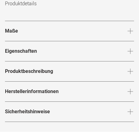
Produktdetails
Maße
Stegbreite
:
18
mm
Glashö
Eigenschaften
Marke
:
L.G.R
Produktbeschreibung
Produktnummer
:
7648187
Entdecke mit der
von
klassische Eleganz,
Juba 01D
L.G.R
Herstellerinformationen
Rahmenfarbe
:
Schwarz
interpretiert von einer unabhängigen Manufaktur mit Liebe
zum Detail. Der markante, quadratische Vollrandrahmen
Rahmenmaterial
:
Kunststoff
Herstellerangaben gemäß EU-
aus edlem schwarzen Kunststoff passt perfekt zu einem
Sicherheitshinweise
Produktsicherheitsverordnung (GPSR)
:
Brillenbreite
:
142
mm
Brillenform
:
Quadratisch
eleganten und zeitlosen Modestil.
steht für höchste
L.G.R
Marke
:
L.G.R
Handwerkskunst und bietet dir ein Statement-Piece für
Hier findest du die
Sicherheitshinweise
.
Rahmentyp
:
Vollrand
Hersteller
:
L.G.R. srl, Piazza Lecce 4, 161, Rom, Italien
anspruchsvolle Looks und einen urbanen, bewussten