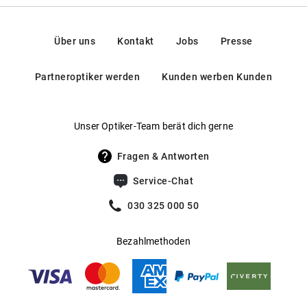
Lifestyle.
Kontakt: info@lgrworld.com
Federscharniere
:
Nein
Gewicht
:
42 g
Unsere in Deutschland entwickelten SpexPro Premium-
Über uns
Kontakt
Jobs
Presse
Gläser garantieren dir höchste Qualität und optimale Sicht.
Gleitsichtfähig
:
Ja
Daneben bieten wir auch selbsttönende Gläser von
Partneroptiker werden
Kunden werben Kunden
Transitions® an, die sich automatisch an wechselnde
Hersteller
:
L.G.R. srl
Lichtverhältnisse anpassen.
Hier findest du unsere Glas-
.
Optionen im Überblick
Unser Optiker-Team berät dich gerne
Fragen & Antworten
Service-Chat
030 325 000 50
Bezahlmethoden