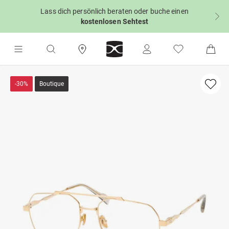
Lass dich persönlich beraten oder buche einen
kostenlosen Sehtest
-30%
Boutique