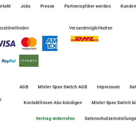
ntakt
Jobs
Presse
Partneroptiker werden
Kunden
ezahlmethoden
Versandmöglichkeiten
AGB
Mister Spex Switch AGB
Impressum
Da
e
Kontaktlinsen Abo kündigen
Mister Spex Switch k
Vertrag widerrufen
Datenschutzeinstellung
FT 6081-B 