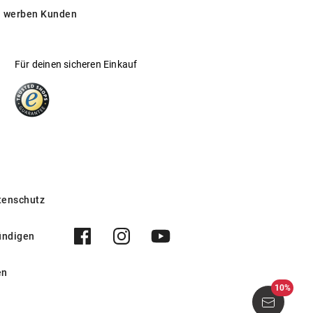
 werben Kunden
Für deinen sicheren Einkauf
tenschutz
ündigen
en
10%
001