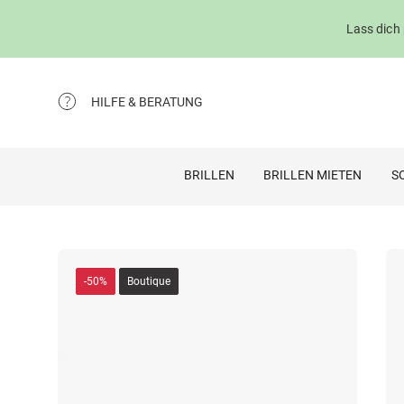
Lass dich
HILFE & BERATUNG
BRILLEN
BRILLEN MIETEN
S
-50%
Boutique