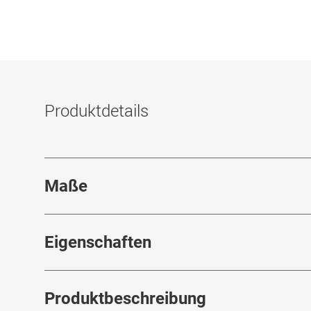
Produktdetails
Maße
Stegbreite
:
21
mm
Eigenschaften
Marke
:
Tom Ford
Ra
Produktbeschreibung