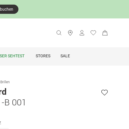
 buchen
SER SEHTEST
STORES
SALE
Brillen
rd
1-B 001
z