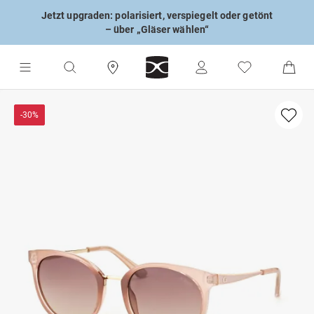
Jetzt upgraden: polarisiert, verspiegelt oder getönt
– über „Gläser wählen“
-30%