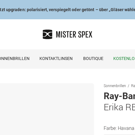
tzt upgraden: polarisiert, verspiegelt oder getönt – über „Gläser wähl
ONNENBRILLEN
KONTAKTLINSEN
BOUTIQUE
KOSTENLO
Sonnenbrillen
Ra
Ray-Ba
Erika R
Farbe:
Havana