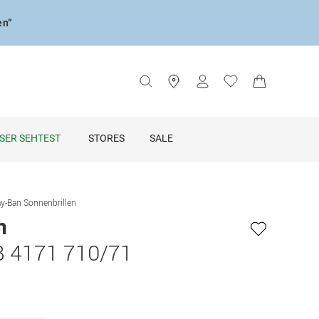
en“
SER SEHTEST
STORES
SALE
y-Ban Sonnenbrillen
n
B 4171 710/71