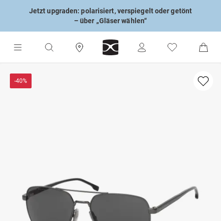
Jetzt upgraden: polarisiert, verspiegelt oder getönt
– über „Gläser wählen“
-40%