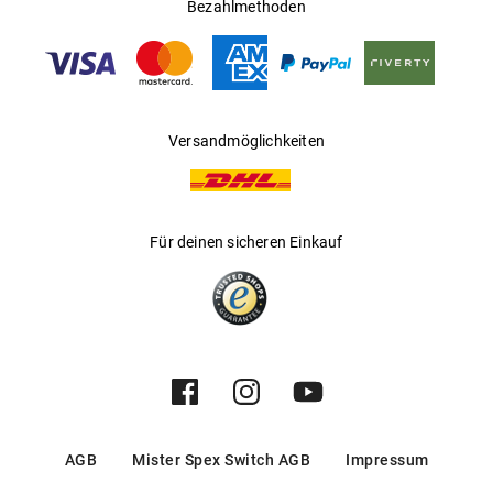
Ländern
Bezahlmethoden
Gleitsichtfähig
:
Ja
Hersteller
:
Safilo GmbH
Versandmöglichkeiten
Für deinen sicheren Einkauf
AGB
Mister Spex Switch AGB
Impressum