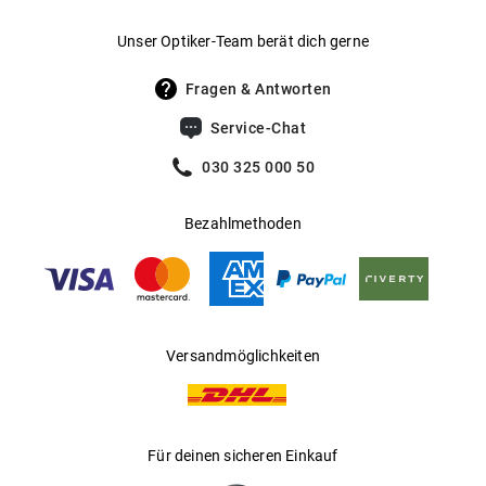
Gewicht
:
26 g
Unser Optiker-Team berät dich gerne
UV400 Filter
:
Ja
Fragen & Antworten
Filterkategorie
:
3 (Lichtdurchlässigkeit 8 % - 18 %):
Service-Chat
Schützt vor intensiver
Sonneneinstrahlung am Strand, in den
030 325 000 50
Bergen und in südeuropäischen
Ländern
Bezahlmethoden
Gleitsichtfähig
:
Ja
Hersteller
:
Safilo GmbH
Versandmöglichkeiten
Für deinen sicheren Einkauf