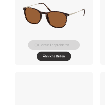
Virtuell anprobieren
Ähnliche Brillen