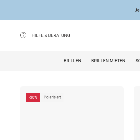
Je
HILFE & BERATUNG
BRILLEN
BRILLEN MIETEN
S
Polarisiert
-30%