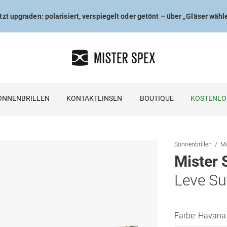
tzt upgraden: polarisiert, verspiegelt oder getönt – über „Gläser wähl
ONNENBRILLEN
KONTAKTLINSEN
BOUTIQUE
KOSTENLO
Sonnenbrillen
Mi
Mister 
Leve S
Farbe:
Havana