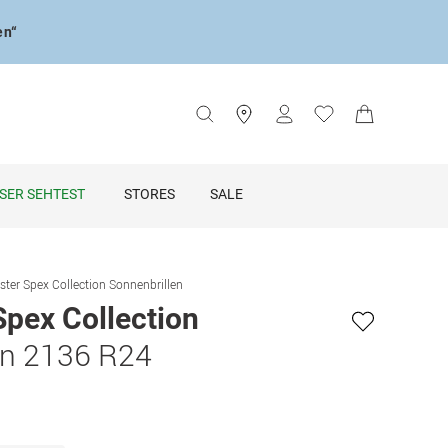
en“
SER SEHTEST
STORES
SALE
ster Spex Collection Sonnenbrillen
Spex Collection
un 2136 R24