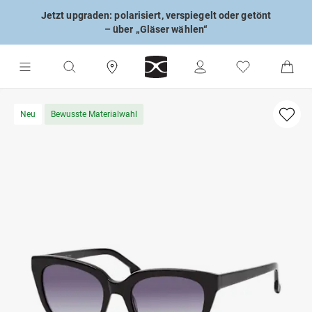
Jetzt upgraden: polarisiert, verspiegelt oder getönt
– über „Gläser wählen“
Neu
Bewusste Materialwahl