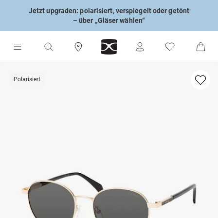
Jetzt upgraden: polarisiert, verspiegelt oder getönt
– über „Gläser wählen“
Polarisiert