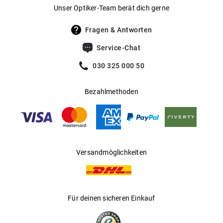
Gewicht
:
26 g
Unser Optiker-Team berät dich gerne
UV400 Filter
:
Ja
Fragen & Antworten
Filterkategorie
:
3 (Lichtdurchlässigkeit 8 % - 18 %):
Service-Chat
Schützt vor intensiver
Sonneneinstrahlung am Strand, in den
030 325 000 50
Bergen und in südeuropäischen
Ländern
Bezahlmethoden
Gleitsichtfähig
:
Ja
Hersteller
:
Safilo GmbH
Versandmöglichkeiten
Für deinen sicheren Einkauf