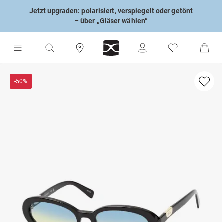
Jetzt upgraden: polarisiert, verspiegelt oder getönt
– über „Gläser wählen“
-50%