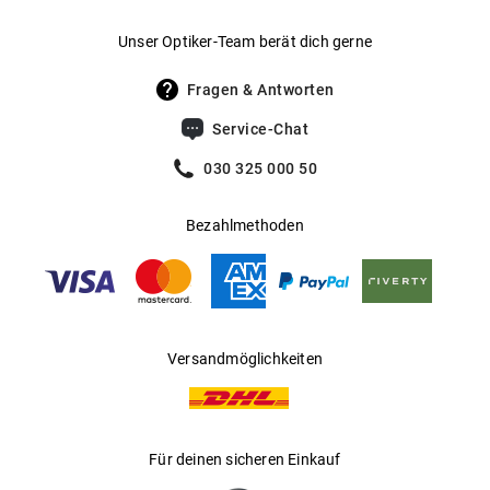
Gewicht
:
30 g
Unser Optiker-Team berät dich gerne
UV400 Filter
:
Ja
Fragen & Antworten
Filterkategorie
:
2 (Lichtdurchlässigkeit 18 % - 43 %): Für
Service-Chat
sonnige Tage in Mitteleuropa; optimal
für den Alltagsgebrauch.
030 325 000 50
Gleitsichtfähig
:
Ja
Bezahlmethoden
Hersteller
:
Marchon Germany GmbH
Versandmöglichkeiten
Für deinen sicheren Einkauf