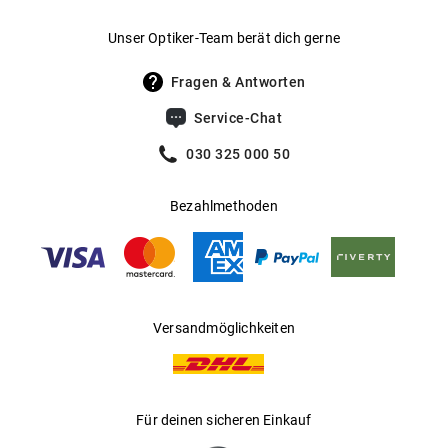
Pflanzenölen, Stärke oder Cellulose. Diese Rohstoffe
Gewicht
:
46 g
ersetzen fossile Ausgangsstoffe und tragen so zu einer
Unser Optiker-Team berät dich gerne
verantwortungsvolleren Materialwahl bei.
UV400 Filter
:
Ja
Fragen & Antworten
Im Vergleich zu herkömmlichen erdölbasierten
Filterkategorie
:
3 (Lichtdurchlässigkeit 8 % - 18 %):
Service-Chat
Kunststoffen reduzieren bio basierte Alternativen den
Schützt vor intensiver
Verbrauch nicht erneuerbarer Ressourcen und unterstützen
Sonneneinstrahlung am Strand, in den
030 325 000 50
Lieferketten, die stärker auf erneuerbare, biogene Quellen
Bergen und in südeuropäischen
setzen.
Ländern
Bezahlmethoden
Gleitsichtfähig
:
Ja
Bio basierte Kunststoffe können – abhängig von der
Materialkombination und dem Herstellungsprozess –
Hersteller
:
De Rigo Vision S.p.A
recycelbar oder industriell kompostierbar sein. Damit
leisten sie einen Beitrag zu einer nachhaltigeren
Versandmöglichkeiten
Materialnutzung und fördern den Einsatz innovativer,
ressourcenschonender Lösungen.
Die Herkunft des biobasierten Anteils und die
Für deinen sicheren Einkauf
Materialeigenschaften werden durch anerkannte Standards