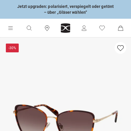
Jetzt upgraden: polarisiert, verspiegelt oder getönt
– über „Gläser wählen“
-30%