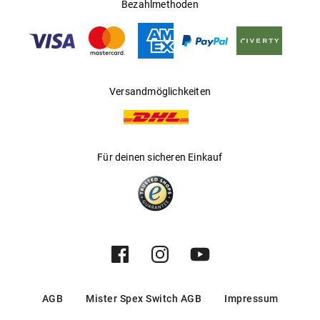
Ländern
Bezahlmethoden
Gleitsichtfähig
:
Ja
Hersteller
:
Safilo GmbH
Versandmöglichkeiten
Für deinen sicheren Einkauf
AGB
Mister Spex Switch AGB
Impressum