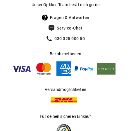
Gewicht
:
35 g
Unser Optiker-Team berät dich gerne
UV400 Filter
:
Ja
Fragen & Antworten
Filterkategorie
:
3 (Lichtdurchlässigkeit 8 % - 18 %):
Service-Chat
Schützt vor intensiver
Sonneneinstrahlung am Strand, in den
030 325 000 50
Bergen und in südeuropäischen
Ländern
Bezahlmethoden
Gleitsichtfähig
:
Ja
Hersteller
:
Safilo GmbH
Versandmöglichkeiten
Für deinen sicheren Einkauf