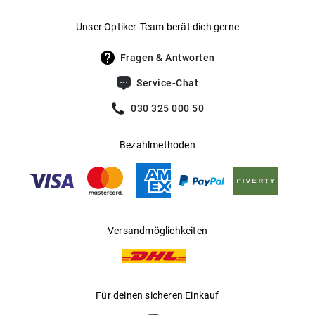
Gewicht
:
38 g
Unser Optiker-Team berät dich gerne
UV400 Filter
:
Ja
Fragen & Antworten
Filterkategorie
:
3 (Lichtdurchlässigkeit 8 % - 18 %):
Service-Chat
Schützt vor intensiver
Sonneneinstrahlung am Strand, in den
030 325 000 50
Bergen und in südeuropäischen
Ländern
Bezahlmethoden
Gleitsichtfähig
:
Ja
Hersteller
:
Luxottica Group S.p.A
Versandmöglichkeiten
Für deinen sicheren Einkauf