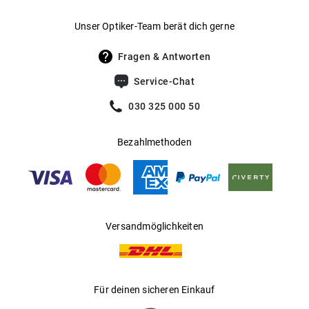
Gewicht
:
37 g
Unser Optiker-Team berät dich gerne
UV400 Filter
:
Ja
Fragen & Antworten
Filterkategorie
:
3 (Lichtdurchlässigkeit 8 % - 18 %):
Service-Chat
Schützt vor intensiver
Sonneneinstrahlung am Strand, in den
030 325 000 50
Bergen und in südeuropäischen
Ländern
Bezahlmethoden
Gleitsichtfähig
:
Ja
Hersteller
:
Aoyama Optical Germany GmbH
Versandmöglichkeiten
Für deinen sicheren Einkauf