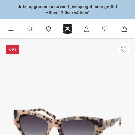
Jetzt upgraden: polarisiert, verspiegelt oder getönt
– über „Gläser wählen“
-39%